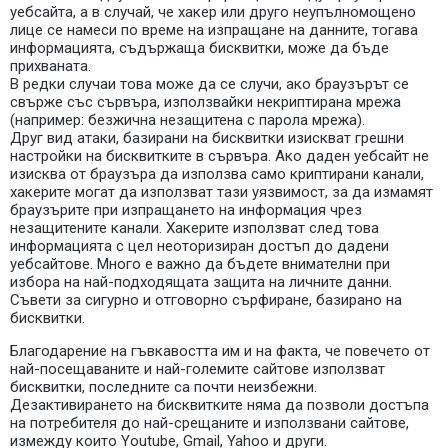
уебсайта, а в случай, че хакер или друго неупълномощено
лице се намеси по време на изпращане на данните, тогава
информацията, съдържаща бисквитки, може да бъде
прихваната.
В редки случаи това може да се случи, ако браузърът се
свърже със сървъра, използвайки некриптирана мрежа
(например: безжична незащитена с парола мрежа).
Друг вид атаки, базирани на бисквитки изискват грешни
настройки на бисквитките в сървъра. Ако даден уебсайт не
изисква от браузъра да използва само криптирани канали,
хакерите могат да използват тази уязвимост, за да измамят
браузърите при изпращането на информация чрез
незащитените канали. Хакерите използват след това
информацията с цел неоторизиран достъп до дадени
уебсайтове. Много е важно да бъдете внимателни при
избора на най-подходящата защита на личните данни.
Съвети за сигурно и отговорно сърфиране, базирано на
бисквитки.
Благодарение на гъвкавостта им и на факта, че повечето от
най-посещаваните и най-големите сайтове използват
бисквитки, последните са почти неизбежни.
Дезактивирането на бисквитките няма да позволи достъпа
на потребителя до най-срещаните и използвани сайтове,
измежду които Youtube, Gmail, Yahoo и други.