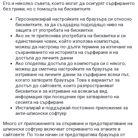
Ето и няколко съвета, които могат да осигурят сърфирането
без грижи, но с помощта на бисквитките.
Персонализирай настройките на браузъра си относно
бисквитките, за да създадеш подходящо ниво на
защита от употребата на бисквитки.
Ако не те притеснява употребата на бисквитки и си
единствения човек, който използва компютъра,
можеш да настроиш по-дълги термини за изтичане на
съхраняването на историята на сърфиране и на
достъпа до личните данни.
Ако споделяш достъпа до компютъра си с някого,
можеш да сметнеш настройките на браузъра за
изтриване на личните данни за сърфиране всеки път,
когато затворите браузъра. Това е вариантът за
достъп до сайтовете, които разпространяват
бисквитки и за изтриване на всякакъв вид
информация при посещение при затварянето на
сесията на сърфиране.
Инсталирай и поддържай постоянно приложения за
анти-шпионски софтуер.
Много от приложенията за откриване и предотвратяване на
шпионски софтуер включват откриването на атаките в
сайтовете. По този начин се предотвратява браузъра от