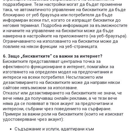
подразбиране. Тези настройки могат да бъдат променени
така, че автоматичното управление на бисквитките да бъде
блокирано от уеб браузъра или потребителя да бъде
информиран всеки път, когато се изпращат бисквитки до
неговия терминал. Подробна информация за възможностите
и начините на управление на бисквитки може да бъде
намерена в настройките на приложението (на уеб-браузъра).
Ограничаването на използването на бисквитки може да
повлияе на някои функции на уеб-страницата.
6. Защо „бисквитките“ са важни за интернет?
Бисквитките представляват централна точка за
ефективното функциониране в интернет, помагайки за
изготвянето на определен модел на предпочитания и
интереси на всеки потребител. Несъгласието или
дезактивирането на бисквитките може да направи някои
сайтове невъзможни за използване.
Отказът или дезактивирането на бисквитките не значи, че
вече няма да получаваш онлайн реклами, а че тези вече
няма да се появяват в твоя акаунт за предпочитани и
интересни, събрани чрез поведението на сърфиране.
Примери за важни роли на бисквитките (които не изискват
удостоверяване чрез акаунт):
Съдържание и услуги, адаптирани към