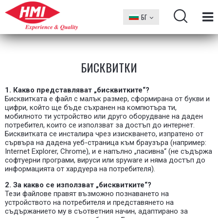
БГ
EN
БИСКВИТКИ
1. Какво представляват „бисквитките“?
Бисквитката е файл с малък размер, сформирана от букви и
цифри, който ще бъде съхранен на компютъра ти,
мобилното ти устройство или друго оборудване на даден
потребител, които се използват за достъп до интернет.
Бисквитката се инсталира чрез изискването, изпратено от
сървъра на дадена уеб-страница към браузъра (например:
Internet Explorer, Chrome), и е напълно „пасивна“ (не съдържа
софтуерни програми, вируси или spyware и няма достъп до
информацията от хардуера на потребителя).
2. За какво се използват „бисквитките“?
Тези файлове правят възможно познаването на
устройството на потребителя и представянето на
съдържанието му в съответния начин, адаптирано за