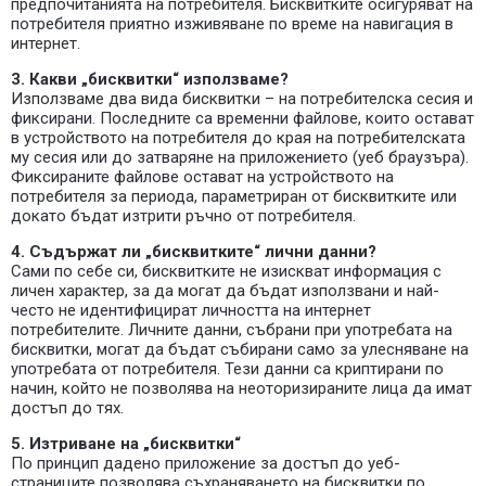
предпочитанията на потребителя. Бисквитките осигуряват на
потребителя приятно изживяване по време на навигация в
интернет.
3. Какви „бисквитки“ използваме?
Използваме два вида бисквитки – на потребителска сесия и
фиксирани. Последните са временни файлове, които остават
в устройството на потребителя до края на потребителската
му сесия или до затваряне на приложението (уеб браузъра).
Фиксираните файлове остават на устройството на
потребителя за периода, параметриран от бисквитките или
докато бъдат изтрити ръчно от потребителя.
4. Съдържат ли „бисквитките“ лични данни?
Сами по себе си, бисквитките не изискват информация с
личен характер, за да могат да бъдат използвани и най-
често не идентифицират личността на интернет
потребителите. Личните данни, събрани при употребата на
бисквитки, могат да бъдат събирани само за улесняване на
употребата от потребителя. Тези данни са криптирани по
начин, който не позволява на неоторизираните лица да имат
достъп до тях.
5. Изтриване на „бисквитки“
По принцип дадено приложение за достъп до уеб-
страниците позволява съхраняването на бисквитки по