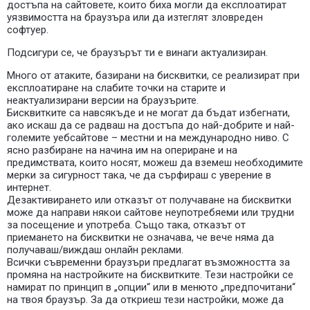
достъпа на сайтовете, които биха могли да експлоатират
уязвимостта на браузъра или да изтеглят зловреден
софтуер.
Подсигури се, че браузърът ти е винаги актуализиран.
Много от атаките, базирани на бисквитки, се реализират при
експлоатиране на слабите точки на старите и
неактуализирани версии на браузърите.
Бисквитките са навсякъде и не могат да бъдат избегнати,
ако искаш да се радваш на достъпа до най-добрите и най-
големите уебсайтове – местни и на международно ниво. С
ясно разбиране на начина им на опериране и на
предимствата, които носят, можеш да вземеш необходимите
мерки за сигурност така, че да сърфираш с уверение в
интернет.
Дезактивирането или отказът от получаване на бисквитки
може да направи някои сайтове неупотребяеми или трудни
за посещение и употреба. Също така, отказът от
приемането на бисквитки не означава, че вече няма да
получаваш/виждаш онлайн реклами.
Всички съвременни браузъри предлагат възможността за
промяна на настройките на бисквитките. Тези настройки се
намират по принцип в „опции“ или в менюто „предпочитани“
на твоя браузър. За да откриеш тези настройки, може да