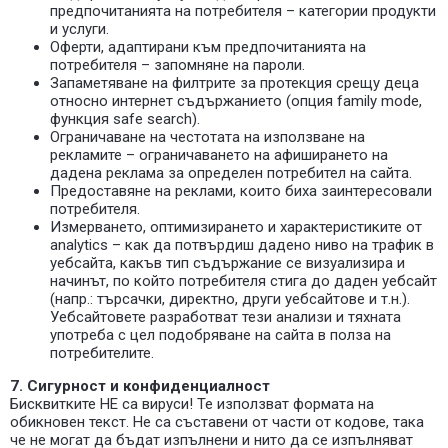
предпочитанията на потребителя – категории продукти
и услуги.
Оферти, адаптирани към предпочитанията на
потребителя – запомняне на пароли.
Запаметяване на филтрите за протекция срещу деца
относно интернет съдържанието (опция family mode,
функция safe search).
Ограничаване на честотата на използване на
рекламите – ограничаването на афиширането на
дадена реклама за определен потребител на сайта.
Предоставяне на реклами, които биха заинтересовали
потребителя.
Измерването, оптимизирането и характеристиките от
analytics – как да потвърдиш дадено ниво на трафик в
уебсайта, какъв тип съдържание се визуализира и
начинът, по който потребителя стига до даден уебсайт
(напр.: търсачки, директно, други уебсайтове и т.н.).
Уебсайтовете разработват тези анализи и тяхната
употреба с цел подобряване на сайта в полза на
потребителите.
7. Сигурност и конфиденциалност
Бисквитките НЕ са вируси! Те използват формата на
обикновен текст. Не са съставени от части от кодове, така
че не могат да бъдат изпълнени и нито да се изпълняват