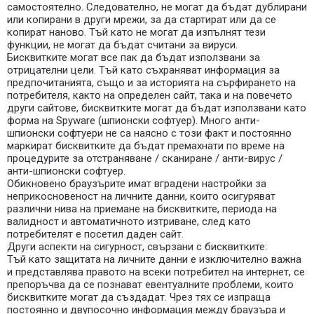
самостоятелно. Следователно, не могат да бъдат дублирани
или копирани в други мрежи, за да стартират или да се
копират наново. Тъй като не могат да изпълнят тези
функции, не могат да бъдат считани за вируси.
Бисквитките могат все пак да бъдат използвани за
отрицателни цели. Тъй като съхраняват информация за
предпочитанията, също и за историята на сърфирането на
потребителя, както на определен сайт, така и на повечето
други сайтове, бисквитките могат да бъдат използвани като
форма на Spyware (шпионски софтуер). Много анти-
шпионски софтуери не са наясно с този факт и постоянно
маркират бисквитките да бъдат премахнати по време на
процедурите за отстраняване / сканиране / анти-вирус /
анти-шпионски софтуер.
Обикновено браузърите имат вградени настройки за
неприкосновеност на личните данни, които осигуряват
различни нива на приемане на бисквитките, периода на
валидност и автоматичното изтриване, след като
потребителят е посетил даден сайт.
Други аспекти на сигурност, свързани с бисквитките:
Тъй като защитата на личните данни е изключително важна
и представлява правото на всеки потребител на интернет, се
препоръчва да се познават евентуалните проблеми, които
бисквитките могат да създадат. Чрез тях се изпраща
постоянно и двупосочно информация между браузъра и