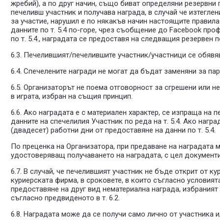
жребий), а по друг начин, също биват определяни резервни
печеливш участник и получава награда, в случай че изтеглен
за участие, нарушил е по някакъв начин настоящите правила
данните по т. 5.4 по-горе, чрез съобщение до Facebook проф
по т. 5.4., наградата се предоставя на следващия резервен 
6.3. Печелившият/печелившите участник/участници се обявяв
6.4. Спечелените награди не могат да бъдат заменяни за па
6.5. Организаторът не поема отговорност за сгрешени или н
в играта, избран на същия принцип.
6.6. Ако наградата е с материален характер, се изпраща на 
данните на спечелилия Участник по реда на т. 5.4. Ако нагр
(двадесет) работни дни от предоставяне на данни по т. 5.4.
По преценка на Организатора, при предаване на наградата
удостоверяващ получаването на наградата, с цел документи
6.7. В случай, че печелившият участник не бъде открит от 
куриерската фирма, в сроковете, в които съгласно условият
предоставяне на друг вид нематериална награда, избраният 
съгласно предвиденото в т. 6.2.
6.8. Наградата може да се получи само лично от участника