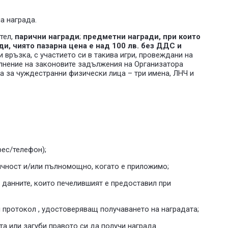
а награда.
тел,
парични награди
;
предметни награди, при които
и, чиято пазарна цена е над 100 лв. без ДДС и
и връзка, с участието си в такива игри, провеждани на
пълнение на законовите задължения на Организатора
(а за чуждестранни физически лица – три имена, ЛНЧ и
рес/телефон);
ичност и/или пълномощно, когато е приложимо;
 данните, които печелившият е предоставил при
 протокол , удостоверяващ получаването на наградата;
а или загуби правото си да получи награда.