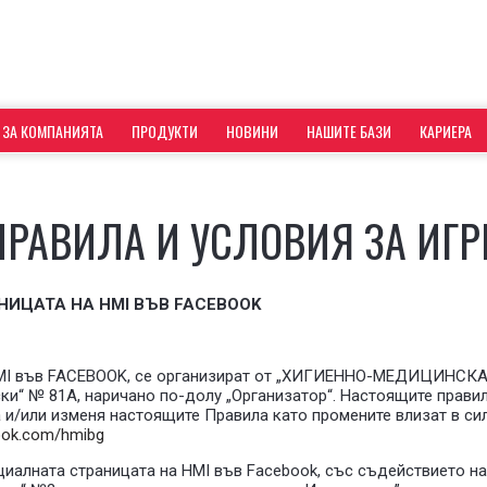
ЗА КОМПАНИЯТА
ПРОДУКТИ
НОВИНИ
НАШИТЕ БАЗИ
КАРИЕРА
ПРАВИЛА И УСЛОВИЯ ЗА ИГР
АНИЦАТА НА
HMI
ВЪВ FACEBOOK
на HMI във FACEBOOK, се организират от „ХИГИЕННО-МЕДИЦИНСК
вски“ № 81А, наричано по-долу „Организатор“. Настоящите прави
и/или изменя настоящите Правила като промените влизат в сил
ook.com/hmibg
циалната страницата на HMI във Facebook, със съдействието н