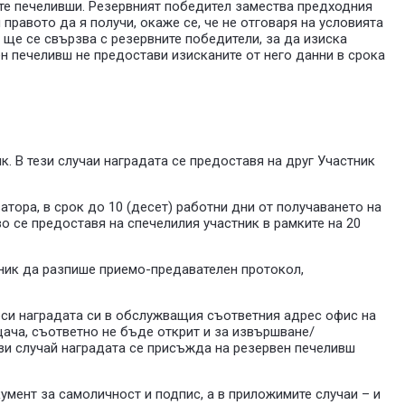
ите печеливши. Резервният победител замества предходния
 правото да я получи, окаже се, че не отговаря на условията
 ще се свързва с резервните победители, за да изиска
вен печеливш не предостави изисканите от него данни в срока
к. В тези случаи наградата се предоставя на друг Участник
атора, в срок до 10 (десет) работни дни от получаването на
во се предоставя на спечелилия участник в рамките на 20
ник да разпише приемо-предавателен протокол,
ърси наградата си в обслужващия съответния адрес офис на
щача, съответно не бъде открит и за извършване/
ози случай наградата се присъжда на резервен печеливш
мент за самоличност и подпис, а в приложимите случаи – и