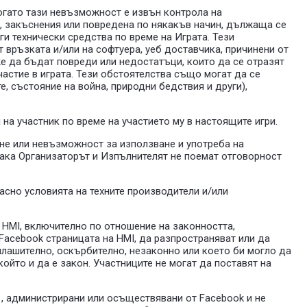
когато тази невъзможност е извън контрола на
я, закъснения или повредена по някакъв начин, дължаща се
ги технически средства по време на Играта. Тези
 връзката и/или на софтуера, уеб доставчика, причинени от
же да бъдат повреди или недостатъци, които да се отразят
астие в играта. Тези обстоятелства също могат да се
, състояние на война, природни бедствия и други),
 на участник по време на участието му в настоящите игри.
ане или невъзможност за използване и употреба на
така Организаторът и Изпълнителят не поемат отговорност
асно условията на техните производители и/или
а HMI, включително по отношение на законността,
 Facebook страницата на HMI, да разпространяват или да
плашително, оскърбително, незаконно или което би могло да
ойто и да е закон. Участниците не могат да поставят на
и , администрирани или осъществявани от Facebook и не