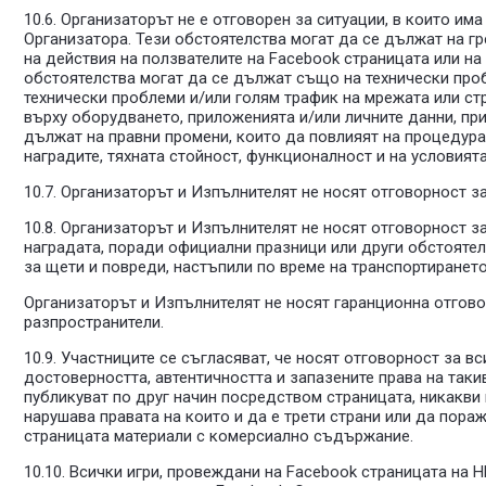
10.6. Организаторът не е отговорен за ситуации, в които и
Организатора. Тези обстоятелства могат да се дължат на г
на действия на ползвателите на Facebook страницата или на
обстоятелства могат да се дължат също на технически проб
технически проблеми и/или голям трафик на мрежата или стр
върху оборудването, приложенията и/или личните данни, при
дължат на правни промени, които да повлияят на процедурат
наградите, тяхната стойност, функционалност и на условият
10.7. Организаторът и Изпълнителят не носят отговорност за
10.8. Организаторът и Изпълнителят не носят отговорност з
наградата, поради официални празници или други обстоятел
за щети и повреди, настъпили по време на транспортирането
Организаторът и Изпълнителят не носят гаранционна отгово
разпространители.
10.9. Участниците се съгласяват, че носят отговорност за в
достоверността, автентичността и запазените права на таки
публикуват по друг начин посредством страницата, никакви
нарушава правата на които и да е трети страни или да пора
страницата материали с комерсиално съдържание.
10.10. Всички игри, провеждани на Facebook страницата на 