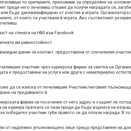
 печеливши по критериите, приложими за определяне на основн
ият преди него печеливш откаже да получи наградата си, загуби
 или бъде дисквалифициран от участие в играта. Организаторът
илите, от които са участвали в играта. Ако съответният резер
печеливш.
а/т на стената на HMI във Facebook.
ричната им равностойност.
евалидни данни за контакт, предоставени от спечелилия участни
печелившия участник чрез куриерска фирма за сметка на Организ
адата е предоставяне на услуга или друга с нематериално естест
 може да се изиска от печелившия Участник/неговият пълномощ
ране на предаването й.
куриерската фирма на посочения от него адрес и същият не пот
а на куриера пратката се пази преди да бъде върната на изпра
за победител участник губи правото си да получи награда. В т
 или от надлежно упълномощено лице срещу представяне на доку