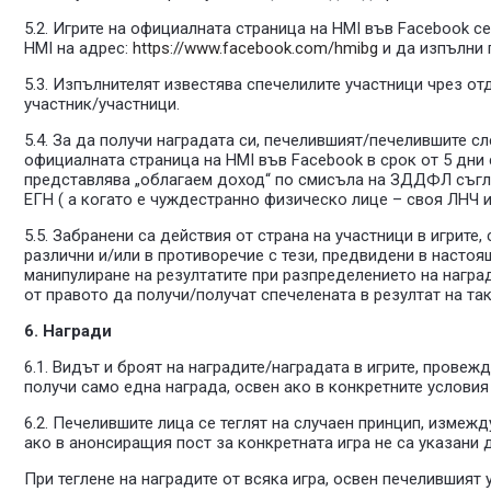
5.2. Игрите на официалната страница на HMI във Facebook с
HMI на адрес:
https://www.facebook.com/hmibg
и да изпълни 
5.3. Изпълнителят известява спечелилите участници чрез от
участник/участници.
5.4. За да получи наградата си, печелившият/печелившите с
официалната страница на HMI във Facebook в срок от 5 дни с
представлява „облагаем доход“ по смисъла на ЗДДФЛ съглас
ЕГН ( а когато е чуждестранно физическо лице – своя ЛНЧ 
5.5. Забранени са действия от страна на участници в игрит
различни и/или в противоречие с тези, предвидени в насто
манипулиране на резултатите при разпределението на наград
от правото да получи/получат спечелената в резултат на та
6. Награди
6.1. Видът и броят на наградите/наградата в игрите, провеж
получи само една награда, освен ако в конкретните условия
6.2. Печелившите лица се теглят на случаен принцип, измежд
ако в анонсиращия пост за конкретната игра не са указани д
При теглене на наградите от всяка игра, освен печелившият 