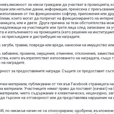
ма невъзможност за някои граждани да участват в промоцията, 
решни или непълни данни, информация, пренесена с прекъсвани
 използвания от тях функционален софтуер, приложения или дру
леми, които могат да попречат на функционирането на интернет
аницата, или и двете. Друга причина за тези обстоятелства мо
надлежащи на участниците или трети лица след записване за уч
а и изпълнението на промоцията (като решения на институциите
а за присъждане и дистрибуция на наградите.
 загуби, травми, повреди или вреди, нанесени на имущество или
а забавяне, промени, смущения, отменяне, отклонения, заместв
ства, които възпрепятстват използването на наградата, също 
 на наградите.
рност за предоставяните награди. Същите се предоставят съгл
сички материали, публикувани от тях във Facebook страницата н
ва материали. Участниците нямат право да поставят (качват) на
 материали, чието съдържание е клеветническо, нецензурно, за
жда търсене на отговорност или да представлява нарушение на к
HMI, по никакъв начин не са спонсорирани, одобрени, възложен