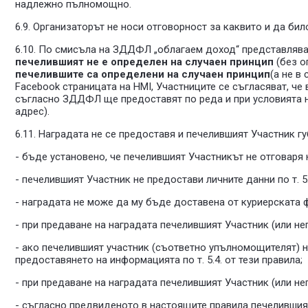
надлежно пълномощно.
6.9. Организаторът не носи отговорност за каквито и да бил
6.10. По смисъла на ЗДДФЛ „облагаем доход“ представляват
печелившият не е определен на случаен принцип
(без о
печелившите са определени на случаен принцип
(а не в
Facebook страницата на HMI, Участниците се съгласяват, че
съгласно ЗДДФЛ ще предоставят по реда и при условията на 
адрес).
6.11. Наградата не се предоставя и печелившият Участник гу
- бъде установено, че печелившият Участникът не отговаря н
- печелившият Участник не предостави личните данни по т. 5.4 
- наградата не може да му бъде доставена от куриерската фи
- при предаване на наградата печелившият Участник (или 
- ако печелившият участник (съответно упълномощителят) 
предоставянето на информацията по т. 5.4. от тези правила;
- при предаване на наградата печелившият Участник (или 
- съгласно предвиденото в настоящите правила печелившият