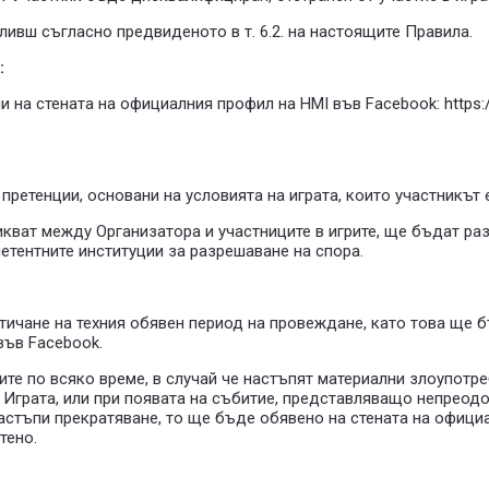
ливш съгласно предвиденото в т. 6.2. на настоящите Правила.
:
ни на стената на официалния профил на HMI във Facebook:
https
претенции, основани на условията на играта, които участникът 
икват между Организатора и участниците в игрите, ще бъдат раз
етентните институции за разрешаване на спора.
изтичане на техния обявен период на провеждане, като това ще
във Facebook.
ите по всяко време, в случай че настъпят материални злоупотре
 Играта, или при появата на събитие, представляващо непреод
настъпи прекратяване, то ще бъде обявено на стената на офици
тено.