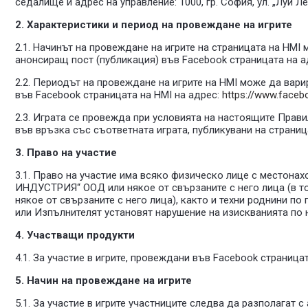
седалище и адрес на управление: 1000, гр. София, ул. „Луи 
2. Характеристики и период на провеждане на игрите
2.1. Начинът на провеждане на игрите на страницата на HMI
анонсиращ пост (публикация) във Facebook страницата на а
2.2. Периодът на провеждане на игрите на HMI може да вари
във Facebook страницата на HMI на адрес:
https://www.face
2.3. Играта се провежда при условията на настоящите Прав
във връзка със съответната играта, публикувани на страниц
3. Право на участие
3.1. Право на участие има всяко физическо лице с местона
ИНДУСТРИЯ“ ООД или някое от свързаните с него лица (в то
някое от свързаните с него лица), както и техни роднини по 
или Изпълнителят установят нарушение на изискванията по 
4. Участващи продукти
4.1. За участие в игрите, провеждани във Facebook страница
5. Начин на провеждане на игрите
5.1. За участие в игрите участниците следва да разполагат 