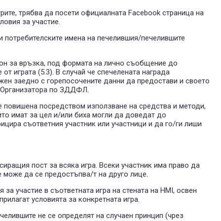
игрите, трябва да посети официалната Facebook страница на
ловия за участие.
ати потребителските имена на печелившия/печелившите
ефон за връзка, под формата на лично съобщение до
от играта (5.3). В случай че спечелената награда
жен заедно с горепосочените данни да предостави и своето
а Организатора по ЗДДФЛ.
ъде повишена посредством използване на средства и методи,
ито имат за цел и/или биха могли да доведат до
ицира съответния участник или участници и да го/ги лиши
нсиращия пост за всяка игра. Всеки участник има право да
е може да се предостъпва/т на друго лице.
 за участие в съответната игра на стената на HMI, освен
прилагат условията за конкретната игра.
печелившите не се определят на случаен принцип (чрез