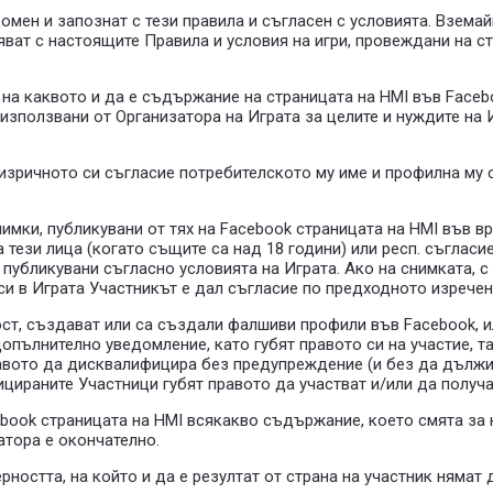
едомен и запознат с тези правила и съгласен с условията. Взема
сяват с настоящите Правила и условия на игри, провеждани на с
не на каквото и да е съдържание на страницата на HMI във Face
използвани от Организатора на Играта за целите и нуждите на 
а изричното си съгласие потребителското му име и профилна му
нимки, публикувани от тях на Facebook страницата на HMI във 
а тези лица (когато същите са над 18 години) или респ. съгласи
т публикувани съгласно условията на Играта. Ако на снимката, с
 си в Играта Участникът е дал съгласие по предходното изречен
ст, създават или са създали фалшиви профили във Facebook, ил
лнително уведомление, като губят правото си на участие, така
авото да дисквалифицира без предупреждение (и без да дължи 
ираните Участници губят правото да участват и/или да получа
cebook страницата на HMI всякакво съдържание, което смята з
атора е окончателно.
верността, на който и да е резултат от страна на участник няма