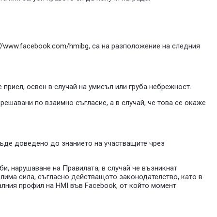
://www.facebook.com/hmibg
, са на разположение на следния
е приел, освен в случай на умисъл или груба небрежност.
решавани по взаимно съгласие, а в случай, че това се окаже
 бъде доведено до знанието на участващите чрез
би, нарушаване на Правилата, в случай че възникнат
олима сила, съгласно действащото законодателство, като в
алния профил на HMI във Facebook, от който момент