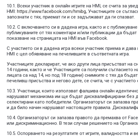
10.1. Всеки участник в онлайн игрите на HMI, се счита за ув
HMI:
https://www.facebook.com/hmibg
, Участниците се съгла
запознати с тях, приемат ги и се задължават да ги спазват.
10.2. С включването си в дадена игра, както и с публикува
публикуваните от тях коментари и/или публикации да бъдат 
показване на страницата на HMI във Facebook.
С участието си в дадена игра всеки участник приема и дав
HMI с цел обявяване на печелившите в съответната игра.
Участниците декларират, че ако други лица присъстват на с
14 години, както и че Участниците са получили съгласието н
лицата са над 14, но под 18 години) снимките с тях да бъда
печеливш присъства и негово дете, се счита, че с участието
10.3. Участници, които използват фалшива онлайн идентично
нарушават механизма им ще бъдат дисквалифицирани без допъ
селектирани като победители. Организаторът си запазва пр
и да било начин нарушават настоящите правила. Дисквалифиц
10.4. Организаторът си запазва правото да премахва от Fa
или дискриминационно. В тези случаи решението на Организ
10.5. Оспорването на резултатите от игрите, валидността и 