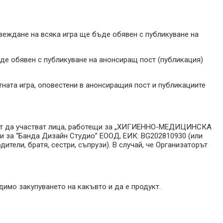
овеждане на всяка игра ще бъде обявен с публикуване на
ъде обявен с публикуване на анонсиращ пост (публикация)
тната игра, оповестени в анонсиращия пост и публикациите
могат да участват лица, работещи за „ХИГИЕННО-МЕДИЦИНСКА
щи за “Банда Дизайн Студио” ЕООД, ЕИК: BG202810930 (или
ители, братя, сестри, съпрузи). В случай, че Организаторът
одимо закупуването на какъвто и да е продукт.