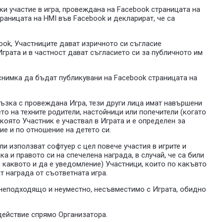
йки участие в игра, провеждана на Facebook страницата на
траницата на HMI във Facebook и декларират, че са
book, Участниците дават изричното си съгласие
Играта и в частност дават съгласието си за публичното им
 снимка да бъдат публикувани на Facebook страницата на
връзка с провеждана Игра, тези други лица имат навършени
ето на техните родители, настойници или попечители (когато
 която Участник е участвал в Играта и e определен за
ие и по отношение на детето си.
и използват софтуер с цел повече участия в игрите и
 и правото си на спечелена награда, в случай, че са били
каквото и да е уведомление) Участници, които по какъвто
т награда от съответната игра.
а неподходящо и неуместно, несъвместимо с Играта, обидно
т действие спрямо Организатора.