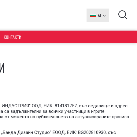
БГ
EN
КОНТАКТИ
И
А ИНДУСТРИЯ“ ООД, ЕИК: 814181757, със седалище и адрес
ла са задължителни за всички участници в игрите.
а от момента на публикуването на актуализираните правила
а „Банда Дизайн Студио“ ЕООД, ЕИК: BG202810930, със