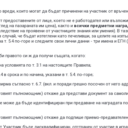
о вреди, които могат да бъдат причинени на участник от връчен
 предоставените от лице, което не е работодател или възложи
глед на пазараната им цена), както и
всички предметни наград
 следствие на проявени от участниците знания или умения). В таз
 в случай, че бъдат изтеглени като печеливши, за целите на из
т. 5.4 по-горе и следните свои лични данни - три имена и ЕГН 
би правото си ж да получи същата, когато:
а условията по т. 3.1 на настоящите Правила;
в срока и по начина, указани в т. 5.4. по-горе;
рма съгласно т. 6.7. (вкл. и поради грешно посочен от него ад
неговият пълномощник) откаже да представи документ за самол
не може да бъде идентифициран при предаване на наградата по
неговият пълномощник) откаже да подпише приемо-предавателен
 Участник бъде дисквалифициран, отстранен от участие в играт