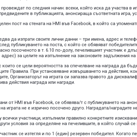
е провеждат по следния начин: всеки, който иска да участва в 
предвидените в публикацията, анонсираща съответната игра, ус
делен пост на стената на HMI във Facebook, в който са упомен
ледва да изпрати своите лични данни – три имена, адрес и тел
лед публикуването на поста, с който се обявяват победителите 
но посоченото в т. 6.10 по-долу, печелившият участник е длъ
и адрес) за целите на изпълнение на законовите задължения н
е, с които се цели вероятността за спечелване на награда да б
ящите Правила. При установяване извършването на действия, ко
ите, Организаторът на играта си запазва правото да дисквалиф
кива действия награда или награди.
дани от HMI във Facebook, се обявява/т с публикуването на ано
 на играта не е изрично посочено друго. Наградата/наградите н
у всички участници, изпълнили правилно конкретните изисквания
руги условия за определяне на печелившите, в който случай се 
участник се изтегля и по 1 (един) резервен победител. Когато 