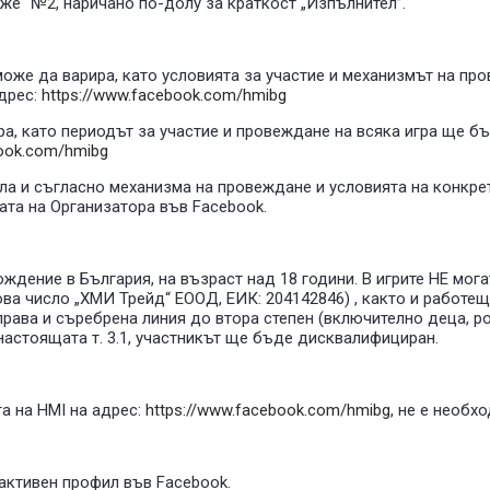
Леже“ №2, наричано по-долу за краткост „Изпълнител”.
 може да варира, като условията за участие и механизмът на пр
дрес:
https://www.facebook.com/hmibg
ра, като периодът за участие и провеждане на всяка игра ще б
book.com/hmibg
ила и съгласно механизма на провеждане и условията на конкре
ата на Организатора във Facebook.
хождение в България, на възраст над 18 години. В игрите НЕ 
ва число „ХМИ Трейд“ ЕООД, ЕИК: 204142846) , както и работе
права и съребрена линия до втора степен (включително деца, род
настоящата т. 3.1, участникът ще бъде дисквалифициран.
та на HMI на адрес:
https://www.facebook.com/hmibg
, не е необх
с активен профил във Facebook.