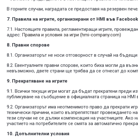
В горните случаи, наградата се предоставя на резервен пече
7. Правила на игрите, организирани от
HMI
във Facebook
7.1. Настоящите правила, регламентиращи игрите, провежда
адрес:
Правила и условия за игри (hmi-company.com)
8. Правни спорове
8.1. Организаторът не носи отговорност в случай на бъдещи 
8.2. Евентуалните правни спорове, които биха могли да възн
невъзможно, двете страни ще трябва да се отнесат до комп
9. Прекратяване на игрите
9.1. Всички текущи игри могат да бъдат прекратени преди 
публикуване на съобщение в официалната страница на HMI 
9.2. Организаторът има неотменимото право да прекрати игр
технически причини, които възпрепятстват провеждането на
тези случаи не се дължи компенсация на участниците. Ако 
участието на потребителите се смята за автоматично прекра
10. Допълнителни условия