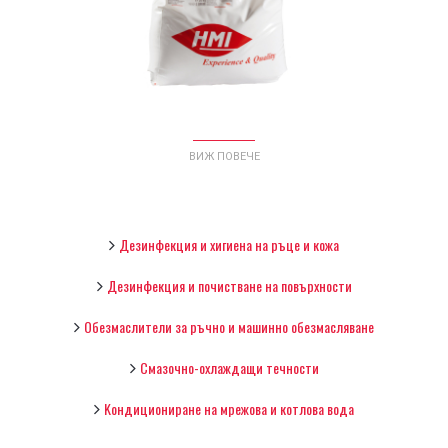
®
HMI
FIN AL - МАШИННО
ОБЕЗМАСЛЯВАНЕ НА ДЕТАЙЛИ
ОТ АЛУМИНИЙ И АЛУМИНИЕВИ
СПЛАВИ
ВИЖ ПОВЕЧЕ
Дезинфекция и хигиена на ръце и кожа
Дезинфекция и почистване на повърхности
Обезмаслители за ръчно и машинно обeзмасляване
Смазочно-охлаждащи течности
Kондициониране на мрежова и котлова вода